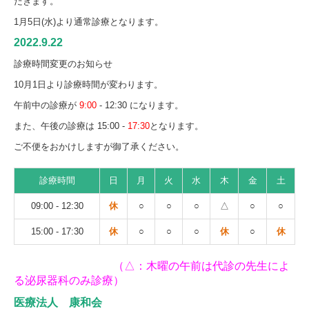
だきます。
1月5日(水)より通常診療となります。
2022.9.22
診療時間変更の
お知らせ
10月1日より診療時間が変わります。
午前中の診療が
9:00
- 12:30 になります。
また、午後の診療は 15:00 -
17:30
となります。
ご不便をおかけしますが御了承ください。
診療時間
日
月
火
水
木
金
土
09:00 - 12:30
休
○
○
○
△
○
○
15:00 - 17:30
休
○
○
○
休
○
休
（△：木曜の午前は代診の先生によ
る泌尿器科のみ診療）
医療法人 康和会