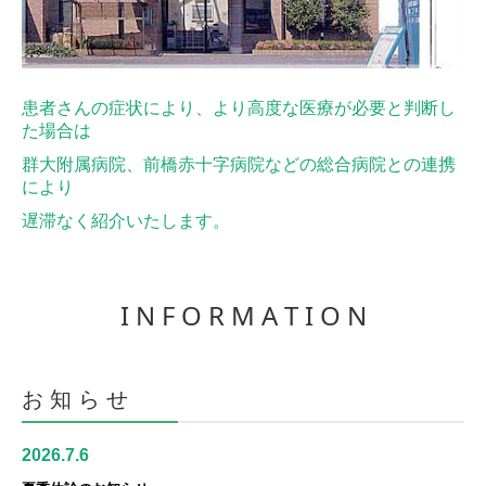
患者さんの症状により、より高度な医療が必要と判断し
た場合は
群大附属病院、前橋赤十字病院などの総合病院との連携
により
遅滞なく紹介いたします。
I N F O R M A T I O N
お 知 ら せ
2026.7.6