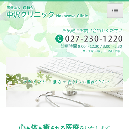
TOP
皮膚科
泌尿器科
院長紹介
クリニック案内
診療時間・アクセス
心
体
癒
医療
も
も
される
をいたします